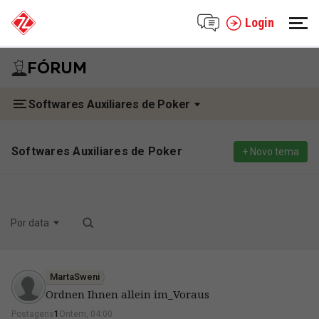
Login
FÓRUM
Softwares Auxiliares de Poker
Softwares Auxiliares de Poker
+ Novo tema
Por data
MartaSweni
Ordnen Ihnen allein im_Voraus
Postagens
1
Ontem, 04:00