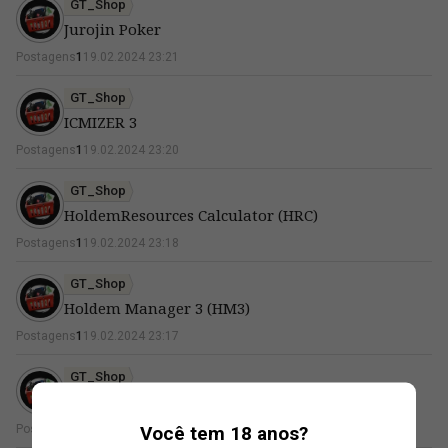
GT_Shop
Jurojin Poker
Postagens
1
19.02.2024 23:21
GT_Shop
ICMIZER 3
Postagens
1
19.02.2024 23:20
GT_Shop
HoldemResources Calculator (HRC)
Postagens
1
19.02.2024 23:18
GT_Shop
Holdem Manager 3 (HM3)
Postagens
1
19.02.2024 23:17
GT_Shop
Hand2Note (H2N)
Você tem 18 anos?
Postagens
1
19.02.2024 23:09