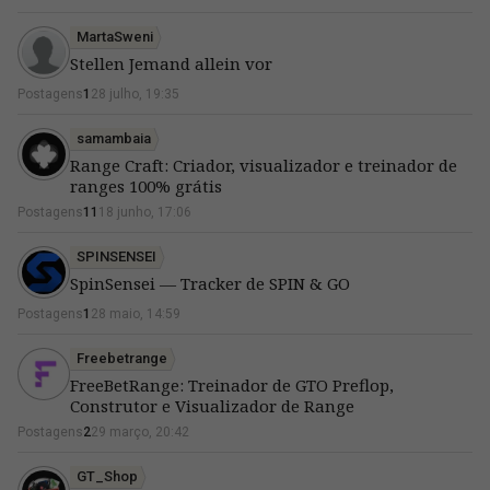
MartaSweni
Stellen Jemand allein vor
Postagens
1
28 julho, 19:35
samambaia
Range Craft: Criador, visualizador e treinador de
ranges 100% grátis
Postagens
11
18 junho, 17:06
SPINSENSEI
SpinSensei — Tracker de SPIN & GO
Postagens
1
28 maio, 14:59
Freebetrange
FreeBetRange: Treinador de GTO Preflop,
Construtor e Visualizador de Range
Postagens
2
29 março, 20:42
GT_Shop