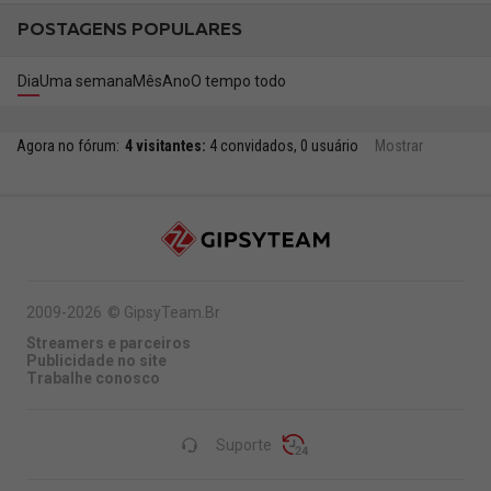
POSTAGENS POPULARES
Dia
Uma semana
Mês
Ano
O tempo todo
Agora no fórum:
4 visitantes:
4 convidados, 0 usuário
Mostrar
2009-2026
©
GipsyTeam.Br
Streamers e parceiros
Publicidade no site
Trabalhe conosco
Suporte