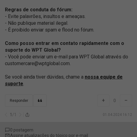
Regras de conduta do fórum:
- Evite palavrões, insultos e ameaças.
- Não publique material ilegal.
- É proibido enviar spam e flood no fórum.
Como posso entrar em contato rapidamente com o
suporte do WPT Global?
- Você pode enviar um e-mail para WPT Global através do
customercare@wptglobal.com.
Se você ainda tiver dúvidas, chame a
nossa equipe de
suporte
.
+
–
0
Responder
1
/
1
01.04.2024 16:12
0 postagem
Assine atualizações do tópico por e-mail