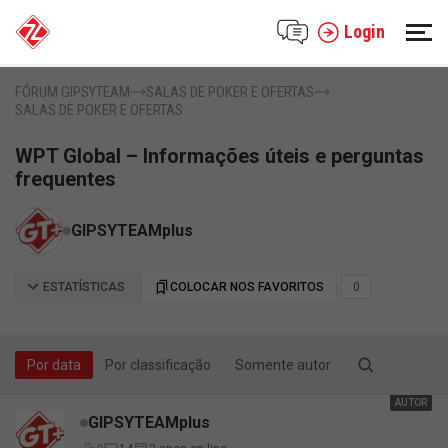
Login
FÓRUM GIPSYTEAM
SALAS DE POKER E OFERTAS
SALAS DE POKER E OFERTAS
WPT Global – Informações úteis e perguntas
frequentes
GIPSYTEAMplus
ESTATÍSTICAS
COLOCAR NOS FAVORITOS
0
Por data
Por classificação
Somente autor
AUTOR
GIPSYTEAMplus