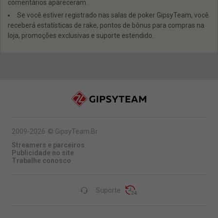
comentários apareceram.
Se você estiver registrado nas salas de poker GipsyTeam, você
receberá estatísticas de rake, pontos de bônus para compras na
loja, promoções exclusivas e suporte estendido.
2009-2026
©
GipsyTeam.Br
Streamers e parceiros
Publicidade no site
Trabalhe conosco
Suporte