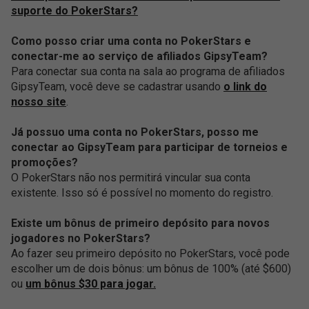
suporte do PokerStars?
Como posso criar uma conta no PokerStars e
conectar-me ao serviço de afiliados GipsyTeam?
Para conectar sua conta na sala ao programa de afiliados
GipsyTeam, você deve se cadastrar usando
o link do
nosso site
.
Já possuo uma conta no PokerStars, posso me
conectar ao GipsyTeam para participar de torneios e
promoções?
O PokerStars não nos permitirá vincular sua conta
existente. Isso só é possível no momento do registro.
Existe um bônus de primeiro depósito para novos
jogadores no PokerStars?
Ao fazer seu primeiro depósito no PokerStars, você pode
escolher um de dois bônus: um bônus de 100% (até $600)
ou
um bônus $30 para jogar.