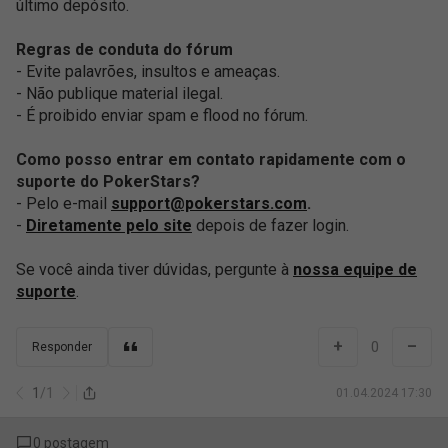
último depósito.
Regras de conduta do fórum
- Evite palavrões, insultos e ameaças.
- Não publique material ilegal.
- É proibido enviar spam e flood no fórum.
Como posso entrar em contato rapidamente com o
suporte do PokerStars?
- Pelo e-mail
support@pokerstars.com
.
-
Diretamente pelo site
depois de fazer login.
Se você ainda tiver dúvidas, pergunte à
nossa equipe de
suporte
.
+
–
0
Responder
1
/
1
01.04.2024 17:30
0 postagem